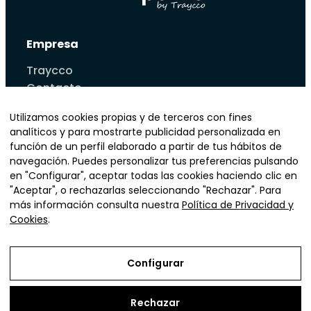
Empresa
Traycco
Contacto
Tecnologias
Utilizamos cookies propias y de terceros con fines
Casos de éxito
analíticos y para mostrarte publicidad personalizada en
Blog
función de un perfil elaborado a partir de tus hábitos de
Servicios
navegación. Puedes personalizar tus preferencias pulsando
Sectores
en "Configurar", aceptar todas las cookies haciendo clic en
"Aceptar", o rechazarlas seleccionando "Rechazar". Para
más información consulta nuestra
Política de Privacidad y
Teléfono
Email
Cookies
.
902 40 40 32
info@apuntopdv.com
Dirección
Laguna de marquesado 24J, 28021 Madrid
Configurar
Alcalà Galiano 37, 08940 Cornellá de Llobregat
Rechazar