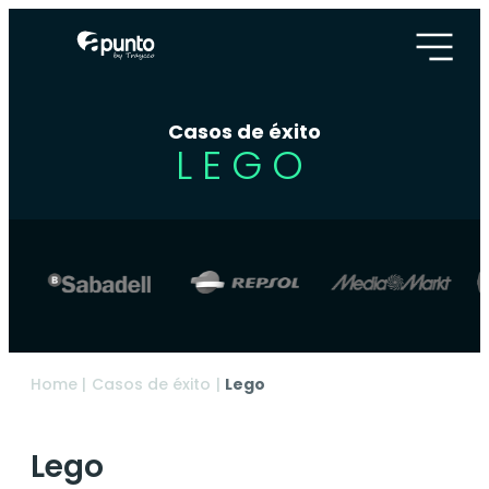
Casos de éxito
LEGO
Home
|
Casos de éxito
|
Lego
Lego